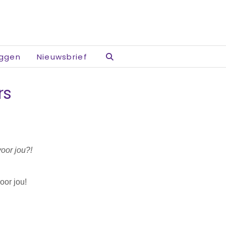
oggen
Nieuwsbrief
rs
voor jou?!
oor jou!