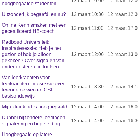
12 maart 10:00
12 maart 12:0
hoogbegaafde studenten
Uitzonderlijk begaafd, en nu?
12 maart 10:30
12 maart 12:3
Online Kennismaken met een
12 maart 11:00
12 maart 17:0
gecertificeerd HB-coach
Radboud Universiteit:
Inspiratiesessie: Heb je het
gezien of heb je alleen
12 maart 12:00
12 maart 13:0
gekeken? Over signalen van
onderpresteren bij toetsen
Van leerkrachten voor
leerkrachten: infosessie over
12 maart 13:30
12 maart 14:1
lerende netwerken CSF
basisonderwijs
Mijn kleinkind is hoogbegaafd
12 maart 14:00
12 maart 16:0
Dubbel bijzondere leerlingen:
12 maart 14:00
12 maart 16:3
signalering en begeleiding
Hoogbegaafd op latere