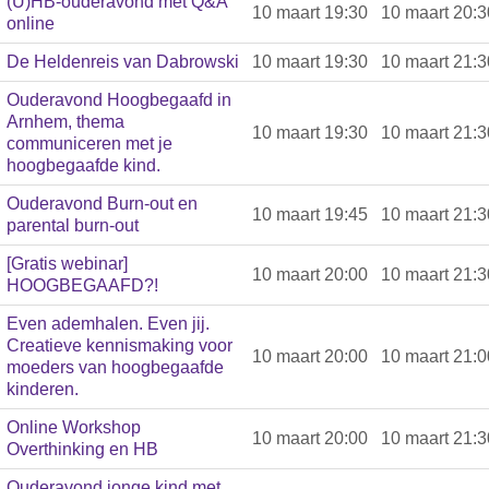
(U)HB-ouderavond met Q&A
10 maart 19:30
10 maart 20:3
online
De Heldenreis van Dabrowski
10 maart 19:30
10 maart 21:3
Ouderavond Hoogbegaafd in
Arnhem, thema
10 maart 19:30
10 maart 21:3
communiceren met je
hoogbegaafde kind.
Ouderavond Burn-out en
10 maart 19:45
10 maart 21:3
parental burn-out
[Gratis webinar]
10 maart 20:00
10 maart 21:3
HOOGBEGAAFD?!
Even ademhalen. Even jij.
Creatieve kennismaking voor
10 maart 20:00
10 maart 21:0
moeders van hoogbegaafde
kinderen.
Online Workshop
10 maart 20:00
10 maart 21:3
Overthinking en HB
Ouderavond jonge kind met