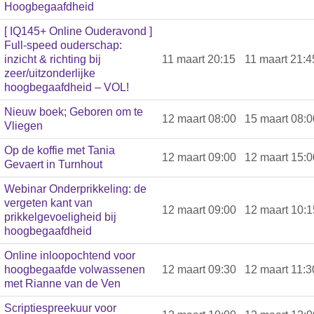
Hoogbegaafdheid
[ IQ145+ Online Ouderavond ]
Full-speed ouderschap:
inzicht & richting bij
11 maart 20:15
11 maart 21:4
zeer/uitzonderlijke
hoogbegaafdheid – VOL!
Nieuw boek; Geboren om te
12 maart 08:00
15 maart 08:0
Vliegen
Op de koffie met Tania
12 maart 09:00
12 maart 15:0
Gevaert in Turnhout
Webinar Onderprikkeling: de
vergeten kant van
12 maart 09:00
12 maart 10:1
prikkelgevoeligheid bij
hoogbegaafdheid
Online inloopochtend voor
hoogbegaafde volwassenen
12 maart 09:30
12 maart 11:3
met Rianne van de Ven
Scriptiespreekuur voor