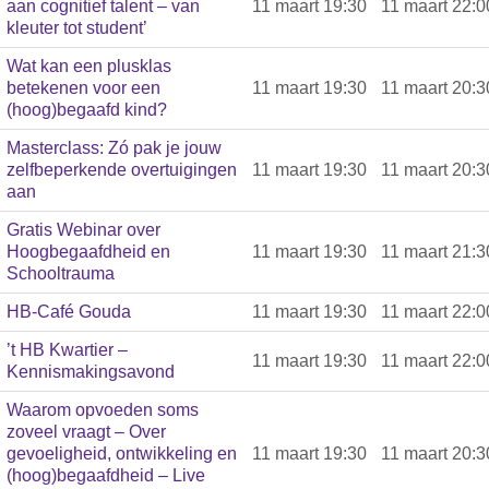
aan cognitief talent – van
11 maart 19:30
11 maart 22:0
kleuter tot student’
Wat kan een plusklas
betekenen voor een
11 maart 19:30
11 maart 20:3
(hoog)begaafd kind?
Masterclass: Zó pak je jouw
zelfbeperkende overtuigingen
11 maart 19:30
11 maart 20:3
aan
Gratis Webinar over
Hoogbegaafdheid en
11 maart 19:30
11 maart 21:3
Schooltrauma
HB-Café Gouda
11 maart 19:30
11 maart 22:0
’t HB Kwartier –
11 maart 19:30
11 maart 22:0
Kennismakingsavond
Waarom opvoeden soms
zoveel vraagt – Over
gevoeligheid, ontwikkeling en
11 maart 19:30
11 maart 20:3
(hoog)begaafdheid – Live