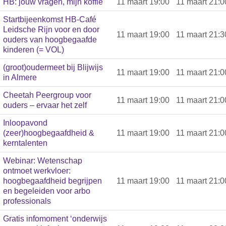
HB: jouw vragen, mijn koffie
11 maart 19:00
11 maart 21:0
Startbijeenkomst HB-Café
Leidsche Rijn voor en door
11 maart 19:00
11 maart 21:3
ouders van hoogbegaafde
kinderen (= VOL)
(groot)oudermeet bij Blijwijs
11 maart 19:00
11 maart 21:0
in Almere
Cheetah Peergroup voor
11 maart 19:00
11 maart 21:0
ouders – ervaar het zelf
Inloopavond
(zeer)hoogbegaafdheid &
11 maart 19:00
11 maart 21:0
kerntalenten
Webinar: Wetenschap
ontmoet werkvloer:
hoogbegaafdheid begrijpen
11 maart 19:00
11 maart 21:0
en begeleiden voor arbo
professionals
Gratis infomoment ‘onderwijs