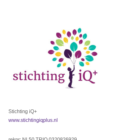
Stichting iQ+
www.stichtingiqplus.nl
reknr: NL50 TRIO 0320826929