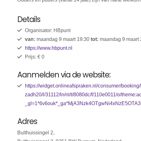
Details
Organisator: HBpunt
van:
maandag 9 maart 19:30
tot:
maandag 9 maart 
https://www.hbpunt.nl
Prijs: € 0
Aanmelden via de website:
https://widget.onlineafspraken.nl/consumer/bookin
zadh20/l/31112/ln/nl/t/8080dc/f/110e0011/o/theme:a
_gl=1*6v6ouk*_ga*MjA3Nzk4OTgwNi4xNzE5OT
Adres
Bulthuissingel 2,