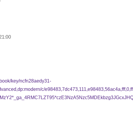
21:00
g/book/key/ncfn28aedy31-
dvanced,dp:modern/c/e98483,7dc473,111,e98483,56ac4a,fff,0,fff/
A3MzY2*_ga_4RMC7LZT95*czE3NzA5Nzc5MDEkbzg3JGcxJ