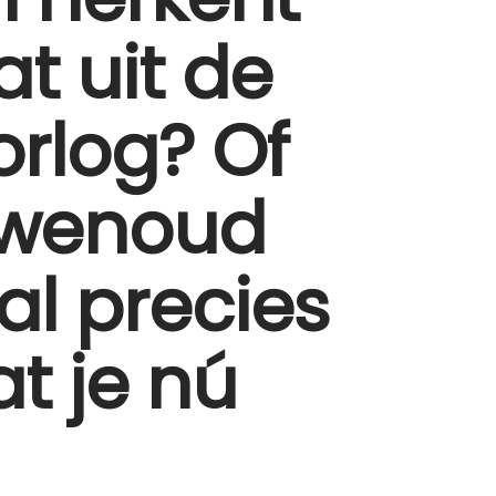
at uit de
orlog?
Of
uwenoud
al precies
t je nú