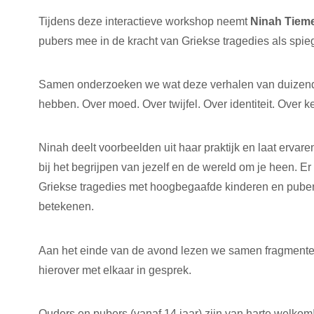
Tijdens deze interactieve workshop neemt
Ninah Tieme
pubers mee in de kracht van Griekse tragedies als spieg
Samen onderzoeken we wat deze verhalen van duizend
hebben. Over moed. Over twijfel. Over identiteit. Over
Ninah deelt voorbeelden uit haar praktijk en laat erva
bij het begrijpen van jezelf en de wereld om je heen. Er
Griekse tragedies met hoogbegaafde kinderen en puber
betekenen.
Aan het einde van de avond lezen we samen fragmenten
hierover met elkaar in gesprek.
Ouders en pubers (vanaf 14 jaar) zijn van harte welkom