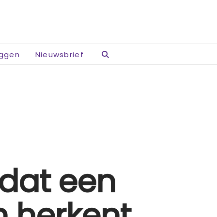
oggen
Nieuwsbrief
 dat een
h herkent