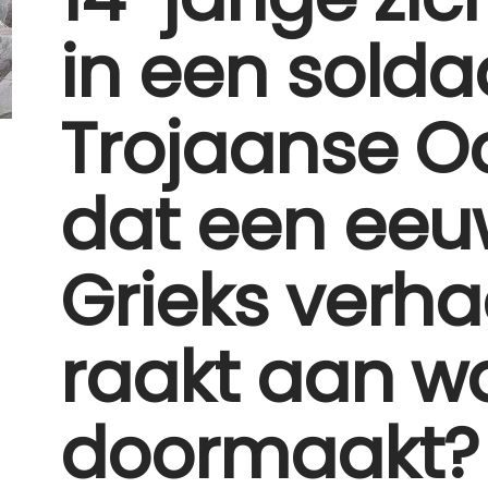
in een solda
Trojaanse O
dat een ee
Grieks verha
raakt aan wa
doormaakt?