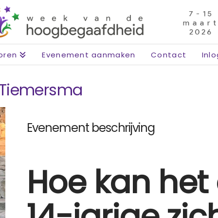
oren
Evenement aanmaken
Contact
Inl
 Tiemersma
Evenement beschrijving
Hoe kan het
14-jarige zic