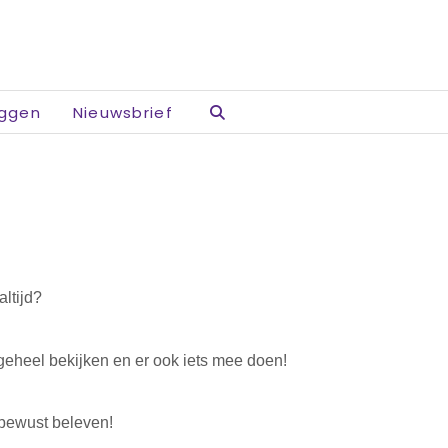
oggen
Nieuwsbrief
ltijd?
e geheel bekijken en er ook iets mee doen!
 bewust beleven!