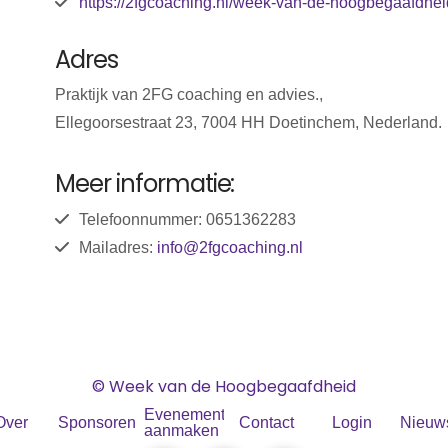
https://2fgcoaching.nl/week-van-de-hoogbegaafdhei
Adres
Praktijk van 2FG coaching en advies.,
Ellegoorsestraat 23, 7004 HH Doetinchem, Nederland.
Meer informatie:
Telefoonnummer: 0651362283
Mailadres:
info@2fgcoaching.nl
© Week van de Hoogbegaafdheid
Evenement
Over
Sponsoren
Contact
Login
Nieuws
aanmaken