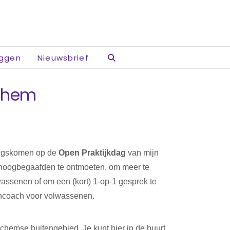
oggen
Nieuwsbrief
nchem
angskomen op de
Open Praktijkdag
van mijn
 hoogbegaafden te ontmoeten, om meer te
ssenen of om een (kort) 1-op-1 gesprek te
encoach voor volwassenen.
nchemse buitengebied. Je kunt hier in de buurt