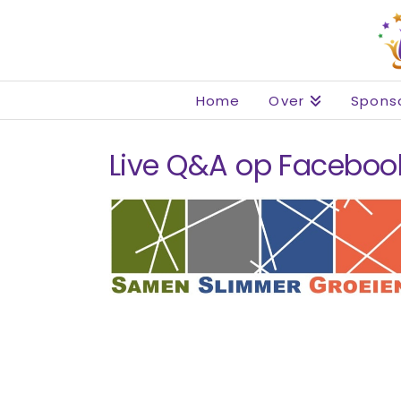
Home
Over
Spons
Live Q&A op Faceboo