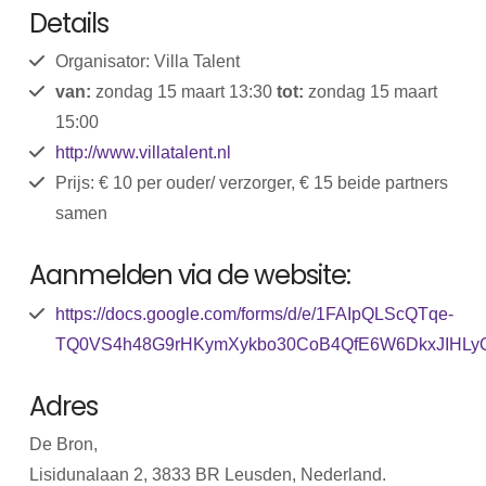
Details
Organisator: Villa Talent
van:
zondag 15 maart 13:30
tot:
zondag 15 maart
15:00
http://www.villatalent.nl
Prijs: € 10 per ouder/ verzorger, € 15 beide partners
samen
Aanmelden via de website:
https://docs.google.com/forms/d/e/1FAIpQLScQTqe-
TQ0VS4h48G9rHKymXykbo30CoB4QfE6W6DkxJIHLyQ/
Adres
De Bron,
Lisidunalaan 2, 3833 BR Leusden, Nederland.