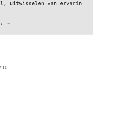
el, uitwisselen van ervarin
t, …
2:10