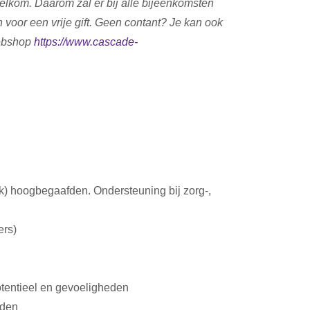
welkom. Daarom zal er bij alle bijeenkomsten
voor een vrije gift. Geen contant? Je kan ook
webshop
https://www.cascade-
k) hoogbegaafden. Ondersteuning bij zorg-,
ers)
tentieel en gevoeligheden
fden