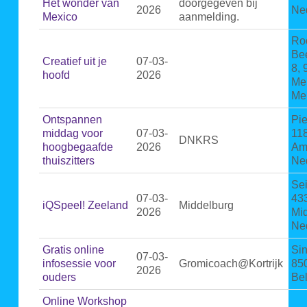
Het wonder van
doorgegeven bij
2026
Ne
Mexico
aanmelding.
Ro
Be
Creatief uit je
07-03-
8,
hoofd
2026
Me
Mel
Ontspannen
Pie
middag voor
07-03-
11
DNKRS
hoogbegaafde
2026
Am
thuiszitters
Ne
Sei
07-03-
43
iQSpeel! Zeeland
Middelburg
2026
Mi
Ne
Gratis online
Sin
07-03-
infosessie voor
Gromicoach@Kortrijk
850
2026
ouders
Be
Online Workshop