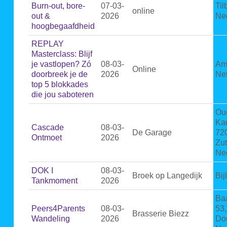
Burn-out, bore-
07-03-
Til
online
out &
2026
Ne
hoogbegaafdheid
REPLAY
Masterclass: Blijf
je vastlopen? Zó
08-03-
Am
Online
doorbreek je de
2026
Ne
top 5 blokkades
die jou saboteren
Ou
Ka
Cascade
08-03-
De Garage
72
Ontmoet
2026
Zu
Ne
DOK I
08-03-
Broek op Langedijk
Bij
Tankmoment
2026
Ba
Peers4Parents
08-03-
53
Brasserie Biezz
Wandeling
2026
Dor