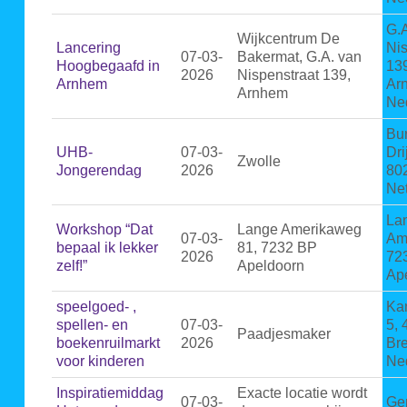
G.
Wijkcentrum De
Lancering
Nis
07-03-
Bakermat, G.A. van
Hoogbegaafd in
13
2026
Nispenstraat 139,
Arnhem
Ar
Arnhem
Ne
Bu
UHB-
07-03-
Dri
Zwolle
Jongerendag
2026
80
Ne
La
Workshop “Dat
Lange Amerikaweg
07-03-
Am
bepaal ik lekker
81, 7232 BP
2026
72
zelf!”
Apeldoorn
Ap
speelgoed- ,
Ka
spellen- en
07-03-
5,
Paadjesmaker
boekenruilmarkt
2026
Br
voor kinderen
Ne
Inspiratiemiddag
Exacte locatie wordt
07-03-
Ge