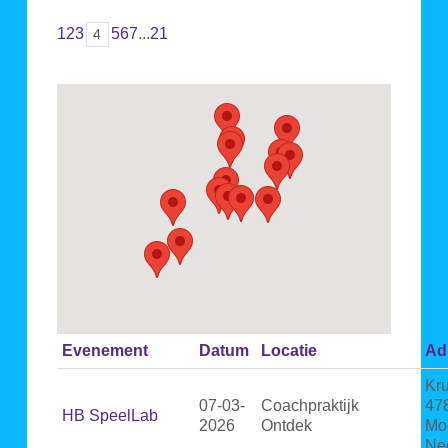
1
2
3
5
6
7
...
21
4
Evenement
Datum
Locatie
Ad
Kr
07-03-
Coachpraktijk
47
HB SpeelLab
2026
Ontdek
Moe
Ne