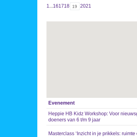
1
...
16
17
18
20
21
19
Evenement
Heppie HB Kidz Workshop: Voor nieuwsgi
doeners van 6 t/m 9 jaar
Masterclass ‘Inzicht in je prikkels: ruimte